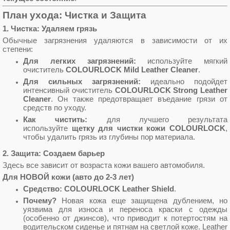
План ухода: Чистка и Защита
1. Чистка: Удаляем грязь
Обычные загрязнения удаляются в зависимости от их
степени:
Для легких загрязнений:
используйте мягкий
очиститель
COLOURLOCK Mild Leather Cleaner
.
Для сильных загрязнений:
идеально подойдет
интенсивный очиститель
COLOURLOCK Strong Leather
Cleaner
. Он также предотвращает въедание грязи от
средств по уходу.
Как чистить:
для лучшего результата
используйте
щетку для чистки кожи COLOURLOCK
,
чтобы удалить грязь из глубины пор материала.
2. Защита: Создаем барьер
Здесь все зависит от возраста кожи вашего автомобиля.
Для НОВОЙ кожи (авто до 2-3 лет)
Средство:
COLOURLOCK Leather Shield
.
Почему?
Новая кожа еще защищена дублением, но
уязвима для износа и переноса краски с одежды
(особенно от джинсов), что приводит к потертостям на
водительском сиденье и пятнам на светлой коже. Leather