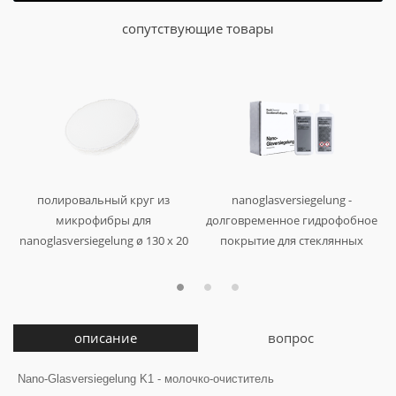
сопутствующие товары
полировальный круг из
nanoglasversiegelung -
микрофибры для
долговременное гидрофобное
nanoglasversiegelung ø 130 x 20
покрытие для стеклянных
мм
(антидождь) (250 мл х 2)
арт. 999308
арт. 202001
описание
вопрос
Nano-Glasversiegelung K1 - молочко-очиститель