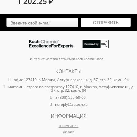
1 202.25
₽
ОТПРАВИТЬ
Интернет-магазин автохимии Koch Chemie Unna
КОНТАКТЫ
офис 127410, г. Москва, Алтуфьевское ш., д. 37, стр. 32, комн. 04
магазин - строго по предзаказу 127410, г. Москва, Алтуфьевское ш., д.
37, стр. 32, комн. 04
8 (800) 555-60-66 ,
noreply@autech.ru
ИНФОРМАЦИЯ
о компании
оплата