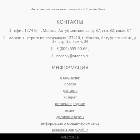
Интернет-магазин автохимии Koch Chemie Unna
КОНТАКТЫ
офис 127410, г. Москва, Алтуфьевское ш., д. 37, стр. 32, комн. 04
магазин - строго по предзаказу 127410, г. Москва, Алтуфьевское ш., д.
37, стр. 32, комн. 04
8 (800) 555-60-66 ,
noreply@autech.ru
ИНФОРМАЦИЯ
о компании
оплата
доставка
возврат
оптовые продажи
акции
договор оферты
информация о юридическом лице
решения для дизайна
документы