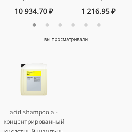
шампунь-
арт. 77702750
10 934.70
₽
1 216.95
₽
консервант для
мягкой чистки
поверхностей
вы просматривали
автомобиля (10 л)
арт. 206010
acid shampoo a -
концентрированный
кислотный шампунь