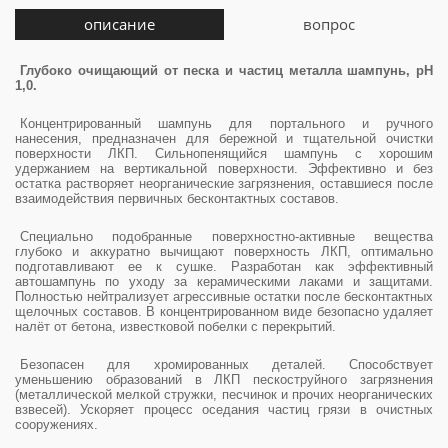
описание
вопрос
Глубоко очищающий от песка и частиц металла шампунь, pH
1,0.
Концентрированный шампунь для портального и ручного
нанесения, предназначен для бережной и тщательной очистки
поверхности ЛКП. Сильнопенящийся шампунь с хорошим
удержанием на вертикальной поверхности. Эффективно и без
остатка растворяет неорганические загрязнения, оставшиеся после
взаимодействия первичных бесконтактных составов.
Специально подобранные поверхностно-активные вещества
глубоко и аккуратно вычищают поверхность ЛКП, оптимально
подготавливают ее к сушке. Разработан как эффективный
автошампунь по уходу за керамическими лаками и защитами.
Полностью нейтрализует агрессивные остатки после бесконтактных
щелочных составов. В концентрированном виде безопасно удаляет
налёт от бетона, известковой побелки с перекрытий.
Безопасен для хромированных деталей. Способствует
уменьшению образований в ЛКП пескоструйного загрязнения
(металлической мелкой стружки, песчинок и прочих неорганических
взвесей). Ускоряет процесс оседания частиц грязи в очистных
сооружениях.