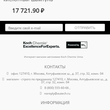
для портальных
17 721.90
₽
автомоечных
комплексов (22 кг)
ОТПРАВИТЬ
арт. 311022
Интернет-магазин автохимии Koch Chemie Unna
КОНТАКТЫ
офис 127410, г. Москва, Алтуфьевское ш., д. 37, стр. 32, комн. 04
магазин - строго по предзаказу 127410, г. Москва, Алтуфьевское ш., д.
37, стр. 32, комн. 04
8 (800) 555-60-66 ,
noreply@autech.ru
ИНФОРМАЦИЯ