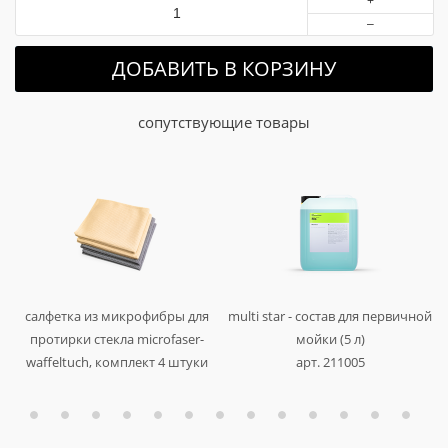
+
–
ДОБАВИТЬ В КОРЗИНУ
сопутствующие товары
й
й
й
o
а
е
е
е
d
е
салфетка из микрофибры для
multi star - состав для первичной
,
,
8
.
ц
ц
,
,
протирки стекла microfaser-
мойки (5 л)
waffeltuch, комплект 4 штуки
арт. 211005
,
,
)
арт. 999363 mw