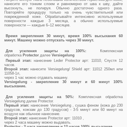
нанесите его тонким слоем и равномерно от шва к шву, дайте
высохнуть, не полируя. Обычно достаточно одного раза.
Повторяйте процедуру только на очень чувствительной или
поврежденной коже. Обрабатывайте интенсивно используемые
поверхности каждые 3 месяца, а обычно используемые
поверхности — каждые 6–12 месяцев.
Время закрепления 30 минут, время 100% высыхания 60
минут. Машину можно отпускать через 30 минут.
Для усиления защиты на 100%:
Комплексная
обработка
Protector
далее
Versiegelung
Первый этап:
нанесение Leder Protector арт: 11010, Спустя 12
часов.
Второй этап:
нанесите Versiegelung/ Shield арт: 11012 250мл или
11058-1л,
через 1 час можно отдавать машину.
Versiegelung - закрепление 30 минут и 60 минут 100%
высыхание.
Для усиления защиты на 50%:
Комплексная обработка
Versiegelung далее Protector.
Первый этап:
нанесение Versiegelung , сушка феном (кожа до 230
градусов, кожзам до 130 градусов) - 3-5 минут или 60 минут на
воздухе как обычное нанесение.
Второй этап:
нанесение Protector арт: 11010 ,
через 2 часа машину можно выдавать.
Protector - 2 часа закрепление и 12 часов 100% высыхание.