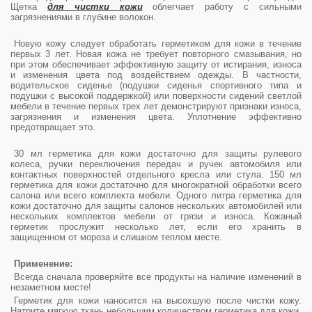
Щетка
для чистки кожи
облегчает работу с сильными
загрязнениями в глубине волокон.
Новую кожу следует обработать герметиком для кожи в течение
первых 3 лет. Новая кожа не требует повторного смазывания, но
при этом обеспечивает эффективную защиту от истирания, износа
и изменения цвета под воздействием одежды. В частности,
водительское сиденье (подушки сиденья спортивного типа и
подушки с высокой поддержкой) или поверхности сидений светлой
мебели в течение первых трех лет демонстрируют признаки износа,
загрязнения и изменения цвета. Уплотнение эффективно
предотвращает это.
30 мл герметика для кожи достаточно для защиты рулевого
колеса, ручки переключения передач и ручек автомобиля или
контактных поверхностей отдельного кресла или стула. 150 мл
герметика для кожи достаточно для многократной обработки всего
салона или всего комплекта мебели. Одного литра герметика для
кожи достаточно для защиты салонов нескольких автомобилей или
нескольких комплектов мебели от грязи и износа. Кожаный
герметик прослужит несколько лет, если его хранить в
защищенном от мороза и слишком теплом месте.
Применение:
Всегда сначала проверяйте все продукты на наличие изменений в
незаметном месте!
Герметик для кожи наносится на высохшую после чистки кожу.
Натрите мягкую ткань небольшим количеством герметика для кожи,