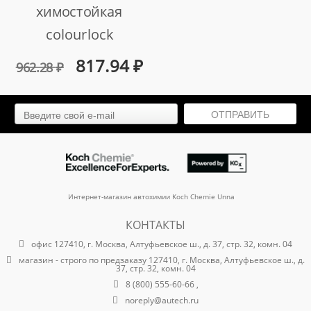
химостойкая
colourlock
schwämme 90x55x35
817.94
₽
962.28
₽
мм. комплект 10
штук
ОТПРАВИТЬ
арт. lz-11076/10
Интернет-магазин автохимии Koch Chemie Unna
КОНТАКТЫ
офис 127410, г. Москва, Алтуфьевское ш., д. 37, стр. 32, комн. 04
магазин - строго по предзаказу 127410, г. Москва, Алтуфьевское ш., д.
37, стр. 32, комн. 04
8 (800) 555-60-66 ,
noreply@autech.ru