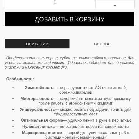
–
ДОБАВИТЬ В КОРЗИНУ
описание
вопрос
Профессиональные серые губки из химостойкого поролона для
ухода за кожаными изделиями. Идеально подходят для бережной
очистки и нанесения косметики.
Особенности:
Химстойкость
— не разрушается от AG-очистителей,
обезжиривателей
Многоразовость
— выдерживает многократную промывку
после работы с агрессивными химиями
Универсальность
— можно резать под задачи, точить для
труднодоступных мест
Оптимальная форма
— удобно лежит в руке в перчатках
Нулевая линька
— не оставляет ворса на поверхностях
Маркировка цветом
— серый для универсальных работ
(система «белый-серый-черный»)