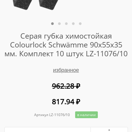
Серая губка химостойкая
Colourlock Schwämme 90x55x35
мм. Комплект 10 штук LZ-11076/10
избранное
962.28
₽
817.94
₽
Артикул LZ-11076/10
в наличии
+