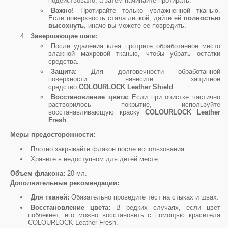
подействовало, а затем начинайте протирать.
Важно!
Протирайте только увлажненной тканью.
Если поверхность стала липкой, дайте ей
полностью
высохнуть
, иначе вы можете ее повредить.
Завершающие шаги:
После удаления клея протрите обработанное место
влажной махровой тканью, чтобы убрать остатки
средства.
Защита:
Для долговечности обработанной
поверхности нанесите защитное
средство
COLOURLOCK Leather Shield
.
Восстановление цвета:
Если при очистке частично
растворилось покрытие, используйте
восстанавливающую краску
COLOURLOCK Leather
Fresh
.
Меры предосторожности:
Плотно закрывайте флакон после использования.
Храните в недоступном для детей месте.
Объем флакона:
20 мл.
Дополнительные рекомендации:
Для тканей:
Обязательно проведите тест на стыках и швах.
Восстановление цвета:
В редких случаях, если цвет
поблекнет, его можно восстановить с помощью красителя
COLOURLOCK Leather Fresh.