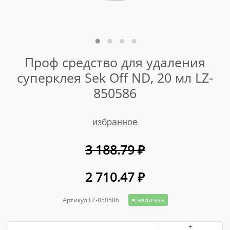
Проф средство для удаления
суперклея Sek Off ND, 20 мл LZ-
850586
избранное
3 188.79
₽
2 710.47
₽
Артикул LZ-850586
в наличии
+