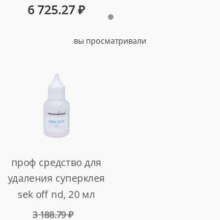
6 725.27
₽
вы просматривали
проф средство для
удаления суперклея
sek off nd, 20 мл
арт. lz-850586
3 188.79
₽