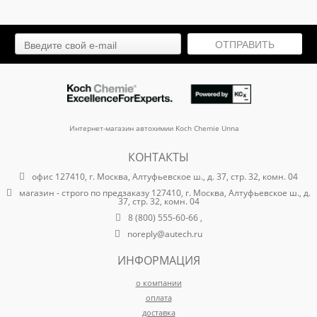
2 710.47
₽
ОТПРАВИТЬ
Интернет-магазин автохимии Koch Chemie Unna
КОНТАКТЫ
офис 127410, г. Москва, Алтуфьевское ш., д. 37, стр. 32, комн. 04
магазин - строго по предзаказу 127410, г. Москва, Алтуфьевское ш., д.
37, стр. 32, комн. 04
8 (800) 555-60-66 ,
noreply@autech.ru
ИНФОРМАЦИЯ
о компании
оплата
доставка