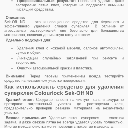
Профессиональный результат:
Позволяет удалить даже
застарелые пятна клея, которые не поддаются обычным
чистящим средствам.
Описание:
Sek-Off ND — это инновационное средство для бережного и
эффективного удаления следов суперклея. В отличие от
агрессивных растворителей, оно безопасно для большинства
материалов, включая деликатную кожу и кожзам.
Идеально подходит для:
Удаления клея с кожаной мебели, салонов автомобилей,
сумок и обуви.
Ликвидации случайных загрязнений при ремонте и
творчестве.
Очистки автомобильной краски и пластика.
Внимание!
Перед первым применением всегда тестируйте
средство на незаметном участке поверхности.
Как использовать средство для удаления
суперклея Colourlock Sek-Off ND
Краткий ответ:
Средство наносят на чистую ткань и аккуратно
протирают загрязненный участок до растворения клея,
предварительно проверив реакцию материала на незаметном
участке.
Важное примечание:
Удаление пятен суперклея — сложная
задача, и даже свежие пятна не всегда удается убрать полностью.
Многие методы очистки могут повредить покрытие материала.