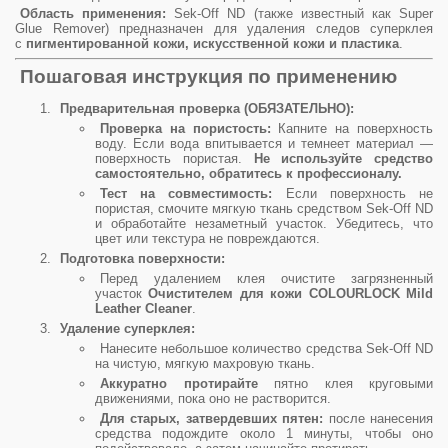
Область применения:
Sek-Off ND (также известный как Super
Glue Remover) предназначен для удаления следов суперклея
с
пигментированной кожи, искусственной кожи и пластика
.
Пошаговая инструкция по применению
Предварительная проверка (ОБЯЗАТЕЛЬНО):
Проверка на пористость:
Капните на поверхность
воду. Если вода впитывается и темнеет материал —
поверхность пористая.
Не используйте средство
самостоятельно, обратитесь к профессионалу.
Тест на совместимость:
Если поверхность не
пористая, смочите мягкую ткань средством Sek-Off ND
и обработайте незаметный участок. Убедитесь, что
цвет или текстура не повреждаются.
Подготовка поверхности:
Перед удалением клея очистите загрязненный
участок
Очистителем для кожи COLOURLOCK Mild
Leather Cleaner
.
Удаление суперклея:
Нанесите небольшое количество средства Sek-Off ND
на чистую, мягкую махровую ткань.
Аккуратно протирайте
пятно клея круговыми
движениями, пока оно не растворится.
Для старых, затвердевших пятен:
после нанесения
средства подождите около 1 минуты, чтобы оно