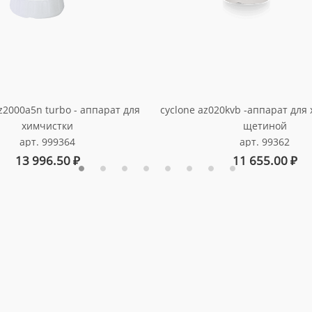
cyclone az020kvb -аппарат для
z2000a5n turbo - аппарат для
щетиной
химчистки
арт. 99362
арт. 999364
11 655.00
₽
13 996.50
₽