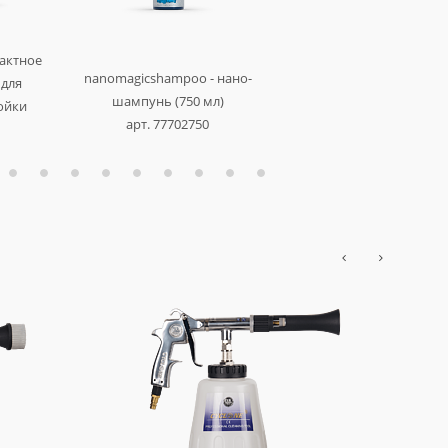
тактное
nanomagicshampoo - нано-
acid shampoo sio2 - глу
 для
шампунь (750 мл)
очищающий от песка и ч
ойки
арт. 77702750
металла шампунь (11 
)
арт. 343011