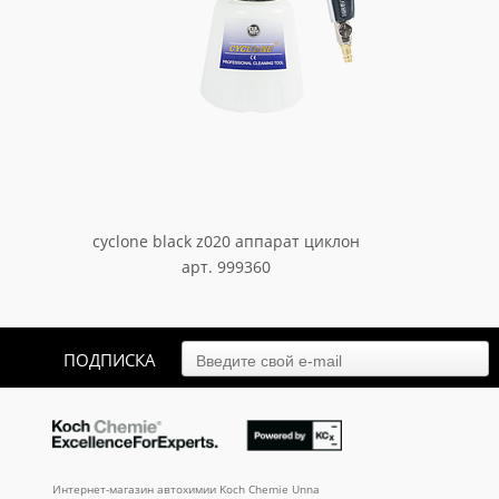
cyclone black z020 аппарат циклон
арт. 999360
9 477.30
₽
ПОДПИСКА
Интернет-магазин автохимии Koch Chemie Unna