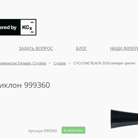
ЗАДАТЬ ВОПРОС
БЛОГ
НАШИ ДИЛЕР
химчистки Tornador / Cyclone
Cyclone
CYCLONE BLACK Z020 аппарат циклон
иклон 999360
в наличии
Артикул 999360