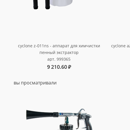
стки
я
я
cyclone z-011ns - аппарат для химчистки
cyclone a
пенный экстрактор
арт. 999365
9 210.60
₽
вы просматривали