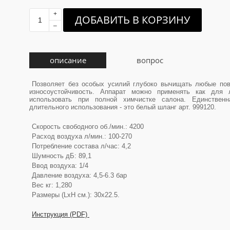
+
ДОБАВИТЬ В КОРЗИНУ
–
описание
вопрос
Позволяет без особых усилий глубоко вычищать любые пове
износоустойчивость. Аппарат можно применять как для л
использовать при полной химчистке салона. Единствен
длительного использования - это белый шланг арт. 999120.
Скорость свободного об./мин.: 4200
Расход воздуха л/мин.: 100-270
Потребление состава л/час: 4,2
Шумность дБ: 89,1
Ввод воздуха: 1/4
Давление воздуха: 4,5-6.3 бар
Вес кг: 1,280
Размеры (LxH см.): 30x22.5.
Инструкция (PDF)