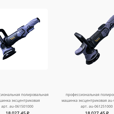
сиональная полировальная
профессиональная полиро
шинка эксцентриковая
машинка эксцентриковая au-
арт. au-061501000
арт. au-061251000
18 027.45
₽
18 027.45
₽