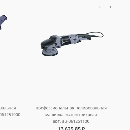
профессиональная полировальная
вальная
п
машинка эксцентриковая
061251000
м
арт. au-061251100
п
13 625.85
₽