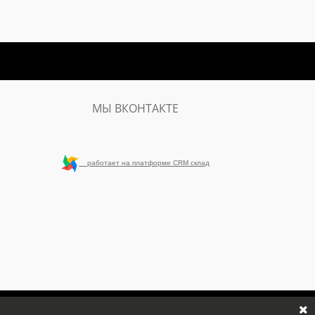
МЫ ВКОНТАКТЕ
работает на платформе CRM склад
75 , ИНН 7734716954