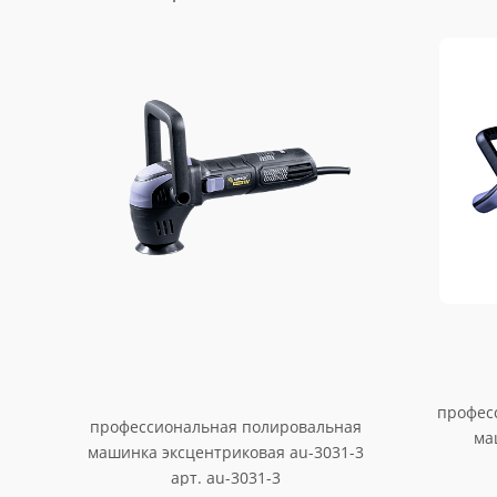
ая
ая
ая
ая
профес
профессиональная полировальная
ый ход
ый ход
12мм
ый ход
ма
машинка эксцентриковая au-3031-3
арт. au-3031-3