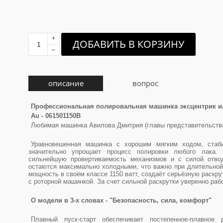
+
ДОБАВИТЬ В КОРЗИНУ
–
описание
вопрос
Профессиональная полировальная машинка эксцентрик и
Au - 061501150B
Любимая машинка Авилова Дмитрия (главы представительст
Уравновешенная машинка с хорошим мягким ходом, стаби
значительно упрощает процесс полировки любого лака.
сильнейшую провертиваемость механизмов и с силой отвод
остаются максимально холодными, что важно при длительной
мощность в своём классе 1150 ватт, создаёт серьёзную раскру
с роторной машинкой. За счет сильной раскрутки уверенно раб
О модели в 3-х словах - "Безопасность, сила, комфорт"
Плавный пуск-старт обеспечивает постепенное-плавное 