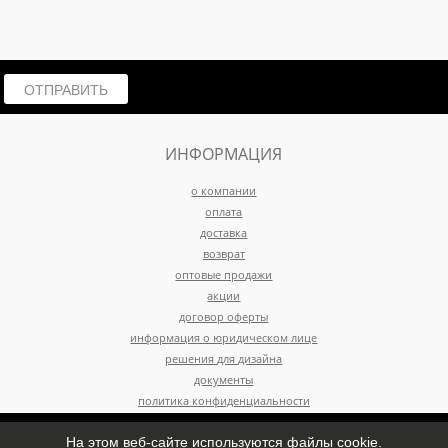
ОТПРАВИТЬ
ИНФОРМАЦИЯ
о компании
оплата
доставка
возврат
оптовые продажи
акции
договор оферты
информация о юридическом лице
решения для дизайна
документы
политика конфиденциальности
т" - 127410, г. Москва, Алтуфьевское ш., д. 37, стр. 32, комн. 04 , ОГРН 11477460623
На этом веб-сайте используются файлы cookie.