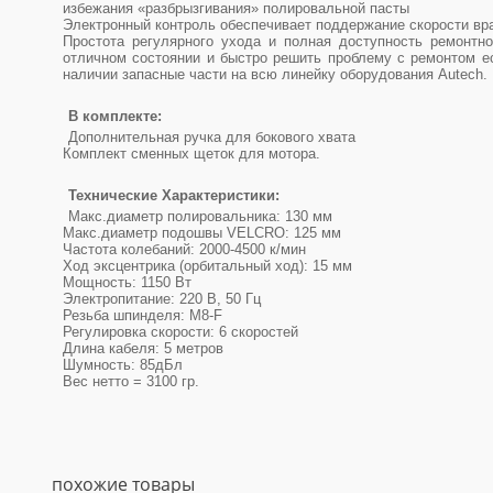
избежания «разбрызгивания» полировальной пасты
Электронный контроль обеспечивает поддержание скорости вр
Простота регулярного ухода и полная доступность ремонтно
отличном состоянии и быстро решить проблему с ремонтом е
наличии запасные части на всю линейку оборудования Autech.
В комплекте:
Дополнительная ручка для бокового хвата
Комплект сменных щеток для мотора.
Технические Характеристики:
Макс.диаметр полировальника: 130 мм
Макс.диаметр подошвы VELCRO: 125 мм
Частота колебаний: 2000-4500 к/мин
Ход эксцентрика (орбитальный ход): 15 мм
Мощность: 1150 Вт
Электропитание: 220 В, 50 Гц
Резьба шпинделя: M8-F
Регулировка скорости: 6 скоростей
Длина кабеля: 5 метров
Шумность: 85дБл
Вес нетто = 3100 гр.
похожие товары