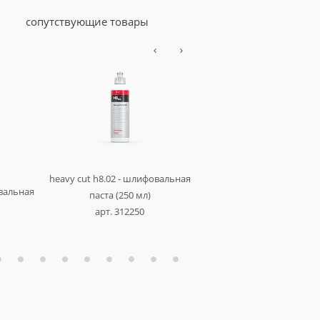
сопутствующие товары
heavy cut h8.02 - шлифовальная
овальная
schleifpaste h7.01 - шлифо
паста (250 мл)
паста без силикона (1
арт. 312250
арт. 180001