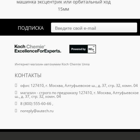
машинка эксцентрик или орбитальный ход
15мм
арт. au-061501150b15
13 700.40
₽
ПОДПИСКА
Интернет-магазин автохимии Koch Chemie Unna
КОНТАКТЫ
офис 127410, г. Москва, Алтуфьевское ш., д. 37, стр. 32, комн. 04
магазин - строго по предзаказу 127410, г. Москва, Алтуфьевское
ш., д. 37, стр. 32, комн. 04
8 (800) 555-60-66 ,
noreply@autech.ru
ООО "Кох Автомарке