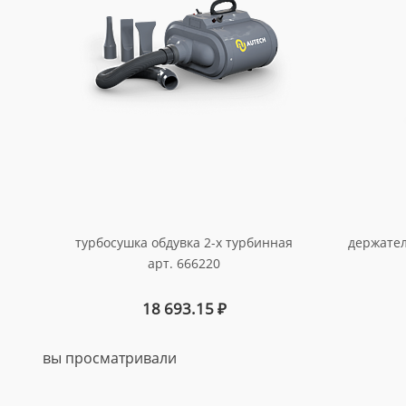
турбосушка обдувка 2-х турбинная
держател
арт. 666220
18 693.15
₽
вы просматривали