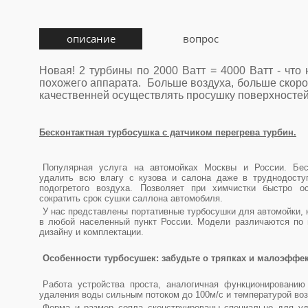
описание
вопрос
Новая! 2 турбины по 2000 Ватт = 4000 Ватт - что
похожего аппарата. Больше воздуха, больше скорос
качественней осуществлять просушку поверхносте
Бесконтактная турбосушка с датчиком перегрева турбин.
Популярная услуга на автомойках Москвы и России. Бес
удалить всю влагу с кузова и салона даже в труднодосту
подогретого воздуха. Позволяет при химчистки быстро о
сократить срок сушки саллона автомобиля.
У нас представлены портативные турбосушки для автомойки, 
в любой населенный пункт России. Модели различаются по ц
дизайну и комплектации.
Особенности турбосушек: забудьте о тряпках и малоэфф
Работа устройства проста, аналогичная функционированию
удаления воды сильным потоком до 100м/с и температурой воз
Форма и размер сопла сконструированы специально для уд