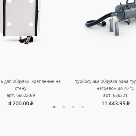
турбосушка обдувка одна-ту
ь для обдувки, крепление на
нагревом до 70 ℃
стену
арт. 666221
арт. 666220/9
11 443.95
₽
4 200.00
₽