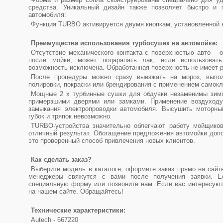
средства. Уникальный дизайн также позволяет быстро и 
автомобиля:
Функция TURBO активируется двумя кнопкам, установленной н
Преимущества использования турбосушек на автомойке:
Отсутствие механического контакта с поверхностью авто – 
после мойки, может поцарапать лак, если использоват
возможность исключена. Обработанная поверхность не имеет р
После процедуры можно сразу выезжать на мороз, выпол
полировки, покраски или брендирования с применением самок
Мощные 2 х турбинные сушки для обдувки незаменимы зимо
примерзшими дверями или замками. Применение воздуходув
замыкания электропроводки автомобиля. Высушить моторны
губок и тряпок невозможно.
TURBO-устройства значительно облегчают работу мойщиков
отличный результат. Обогащение предложения автомойки допо
это проверенный способ привлечения новых клиентов.
Как сделать заказ?
Выберите модель в каталоге, оформите заказ прямо на сайт
менеджеры свяжутся с вами после получения заявки. Е
специальную форму или позвоните нам. Если вас интересуют 
на нашем сайте. Обращайтесь!
Технические характеристики:
Autech - 667220