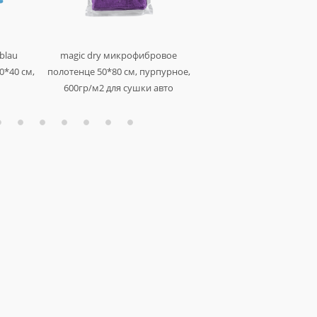
 blau
magic dry микрофибровое
profi-microfasertuch пол
0*40 см,
полотенце 50*80 см, пурпурное,
оверлоченное 55*80 см, 
600гр/м2 для сушки авто
400гр/м2 для сушки а
арт. au-249
арт. au-248