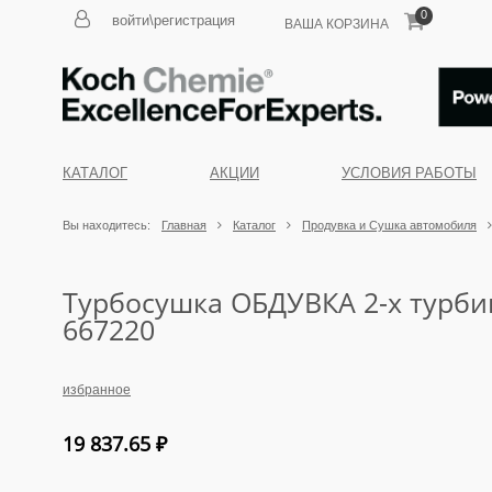
0
войти\регистрация
ВАША КОРЗИНА
КАТАЛОГ
АКЦИИ
УСЛОВИЯ РАБОТЫ
Вы находитесь:
Главная
Каталог
Продувка и Сушка автомобиля
Турбосушка ОБДУВКА 2-х турбин
667220
избранное
19 837.65
₽