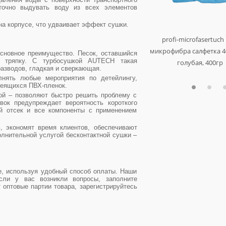
точно выдувать воду из всех элементов
а корпусе, что удваивает эффект сушки.
турбосушка обдувка одна-
турбосушка обдувка 2-х
pro glass towel - салфетка для
hydro foam sealant s0.03 -
profi-microfasertuch blau
shield & gloss wax -
profi-microfasertuch
турбинная с нагревом до 70 ℃
турбинная
консервирующий воск премиум-
микрофибра салфетка 40*40 см,
водоотталкивающий силоксан
стекол 60х40 см., 230 г/м²,
микрофибра салфетка 4
арт. 666220
арт. 666221
основное преимущество. Песок, оставшийся
ь тряпку. С турбосушкой AUTECH такая
класса с добавками для придания
концентрат премиум-класса (1 л.)
голубая, 400гр, комплект 3 шт.
комплект 2 шт.
голубая, 400гр
азводов, гладкая и сверкающая.
насыщенного блеска (10 л.)
арт. au-241/3
арт. 9998186
арт. 465001
арт. au-241
нять любые мероприятия по детейлингу,
арт. 462010
леящихся ПВХ-пленок.
й – позволяют быстро решить проблему с
ок предупреждает вероятность короткого
й отсек и все компоненты с применением
, экономят время клиентов, обеспечивают
лнительной услугой бесконтактной сушки –
е, используя удобный способ оплаты. Наши
сли у вас возникли вопросы, заполните
оптовые партии товара, зарегистрируйтесь