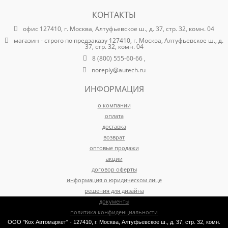
КОНТАКТЫ
офис 127410, г. Москва, Алтуфьевское ш., д. 37, стр. 32, комн. 04
магазин - строго по предзаказу 127410, г. Москва, Алтуфьевское ш., д.
37, стр. 32, комн. 04
8 (800) 555-60-66 ,
noreply@autech.ru
ИНФОРМАЦИЯ
о компании
оплата
доставка
возврат
оптовые продажи
акции
договор оферты
информация о юридическом лице
решения для дизайна
документы
политика конфиденциальности
ООО "Кох Автомаркет" - 127410, г. Москва, Алтуфьевское ш., д. 37, стр. 32, комн.