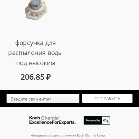
форсунка для
распыления воды
под высоким
давлением. 40°,
206.85
₽
белая
арт. au-4205
ОТПРАВИТЬ
Интернет-магазин автохимии Koch Chemie Unna