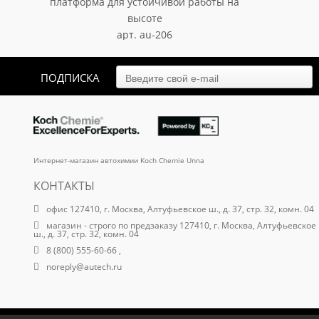
платформа для устойчивой работы на
высоте
арт. au-206
8 204.70
₽
ПОДПИСКА
Интернет-магазин автохимии Koch Chemie Unna
КОНТАКТЫ
офис 127410, г. Москва, Алтуфьевское ш., д. 37, стр. 32, комн. 04
магазин - строго по предзаказу 127410, г. Москва, Алтуфьевское
ш., д. 37, стр. 32, комн. 04
8 (800) 555-60-66 ,
noreply@autech.ru