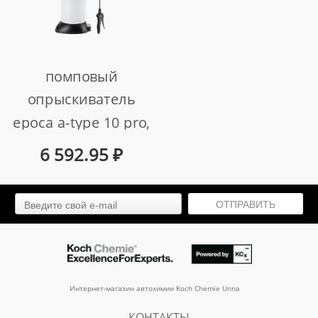
помповый
опрыскиватель
epoca a-type 10 pro,
epdm, 10 л.
6 592.95
₽
арт. 7849.s001
ОТПРАВИТЬ
Интернет-магазин автохимии Koch Chemie Unna
КОНТАКТЫ