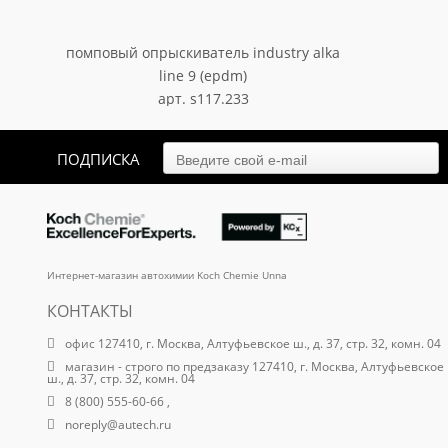
помповый опрыскиватель industry alka
line 9 (epdm)
арт. s117.233
7 569.45
₽
ПОДПИСКА
Интернет-магазин автохимии Koch Chemie Unna
КОНТАКТЫ
офис 127410, г. Москва, Алтуфьевское ш., д. 37, стр. 32, комн. 04
магазин - строго по предзаказу 127410, г. Москва, Алтуфьевское
ш., д. 37, стр. 32, комн. 04
8 (800) 555-60-66 ,
noreply@autech.ru