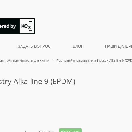
ЗАДАТЬ ВОПРОС
БЛОГ
НАШИ ДИЛЕР
ы, триггеры, ёмкости для химии
Помповый опрыскиватель Industry Alka line 9 (EP
y Alka line 9 (EPDM)
в наличии