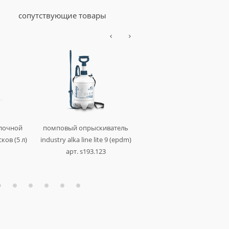
сопутствующие товары
щелочной
помповый опрыскиватель
помповый опрыскиват
ков (5 л)
industry alka line lite 9 (epdm)
industry alka line lite 7 (
арт. s193.123
арт. s192.123