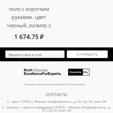
поло с коротким
рукавом. цвет
черный, размер s
арт. 58797-s
1 674.75
₽
ОТПРАВИТЬ
Интернет-магазин автохимии Koch Chemie Unna
КОНТАКТЫ
офис 127410, г. Москва, Алтуфьевское ш., д. 37, стр. 32, комн. 04
магазин - строго по предзаказу 127410, г. Москва, Алтуфьевское ш., д.
37, стр. 32, комн. 04