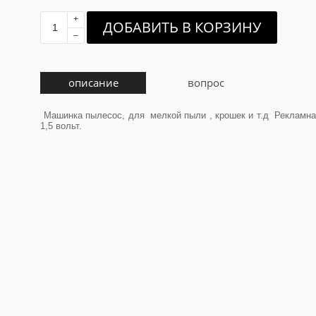
+
ДОБАВИТЬ В КОРЗИНУ
–
описание
вопрос
Машинка пылесос, для мелкой пыли , крошек и т.д Рекламн
1,5 вольт.