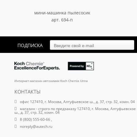
мини-машинка пылесосик
арт. 694-п
871.50
₽
ПОДПИСКА
Интернет-магазин автохимии Koch Chemie Unna
КОНТАКТЫ
офис 127410, г. Москва, Алтуфьевское ш., д. 37, стр. 32, комн. 04
магазин - строго по предзаказу 127410, г. Москва, Алтуфьевское
ш., д. 37, стр. 32, комн. 04
8 (800) 555-60-66 ,
noreply@autech.ru