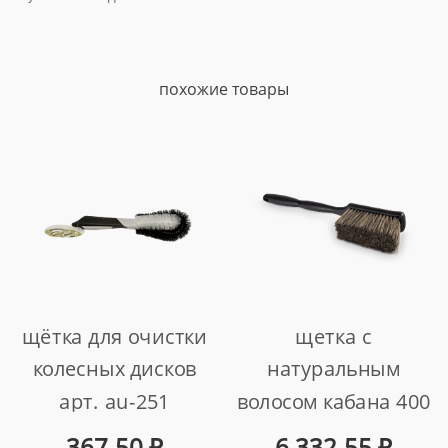
похожие товары
щётка для очистки
щетка с
колесных дисков
натуральным
арт. au-251
волосом кабана 400
mm
367.50
₽
6 332.55
₽