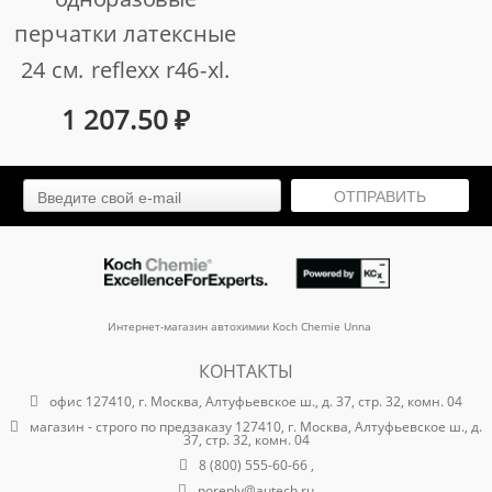
перчатки латексные
24 см. reflexx r46-xl.
5 гр. толщина 0,1
1 207.50
₽
мм.
арт. r46-xl
ОТПРАВИТЬ
Интернет-магазин автохимии Koch Chemie Unna
КОНТАКТЫ
офис 127410, г. Москва, Алтуфьевское ш., д. 37, стр. 32, комн. 04
магазин - строго по предзаказу 127410, г. Москва, Алтуфьевское ш., д.
37, стр. 32, комн. 04
8 (800) 555-60-66 ,
noreply@autech.ru