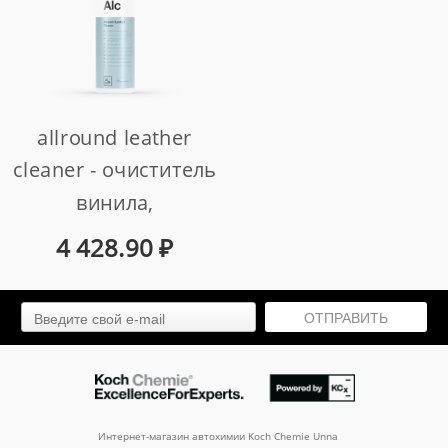
allround leather
cleaner - очиститель
винила,
искусственной и
4 428.90
₽
натуральной кожи
для катеров и лодок
ОТПРАВИТЬ
(1 л)
арт. 522001
Интернет-магазин автохимии Koch Chemie Unna