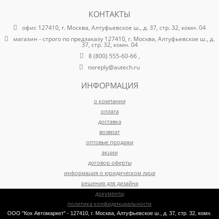
КОНТАКТЫ
офис 127410, г. Москва, Алтуфьевское ш., д. 37, стр. 32, комн. 04
магазин - строго по предзаказу 127410, г. Москва, Алтуфьевское ш., д.
37, стр. 32, комн. 04
8 (800) 555-60-66 ,
noreply@autech.ru
ИНФОРМАЦИЯ
о компании
оплата
доставка
возврат
оптовые продажи
акции
договор оферты
информация о юридическом лице
решения для дизайна
документы
политика конфиденциальности
ООО "Кох Автомаркет" - 127410, г. Москва, Алтуфьевское ш., д. 37, стр. 32, комн.