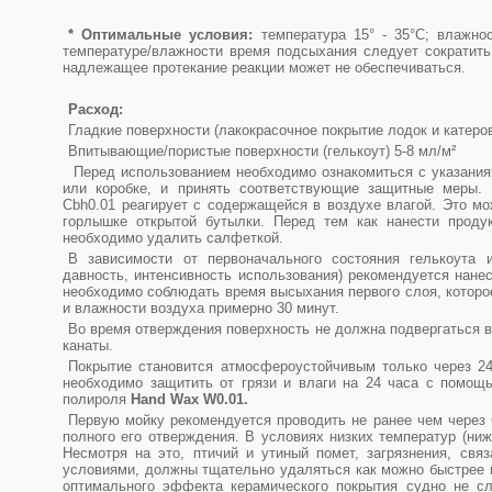
*
Оптимальные условия:
температура 15° - 35°C; влажно
температуре/влажности время подсыхания следует сократить
надлежащее протекание реакции может не обеспечиваться.
Расход:
Гладкие поверхности (лакокрасочное покрытие лодок и катеров
Впитывающие/пористые поверхности (гелькоут) 5-8 мл/м²
Перед использованием необходимо ознакомиться с указания
или коробке, и принять соответствующие защитные меры. 
Cbh0.01 реагирует с содержащейся в воздухе влагой. Это мо
горлышке открытой бутылки. Перед тем как нанести продукт
необходимо удалить салфеткой.
В зависимости от первоначального состояния гелькоута и
давность, интенсивность использования) рекомендуется нане
необходимо соблюдать время высыхания первого слоя, которо
и влажности воздуха примерно 30 минут.
Во время отверждения поверхность не должна подвергаться в
канаты.
Покрытие становится атмосфероустойчивым только через 24
необходимо защитить от грязи и влаги на 24 часа с помо
полироля
Hand Wax W0.01.
Первую мойку рекомендуется проводить не ранее чем через 
полного его отверждения. В условиях низких температур (ни
Несмотря на это, птичий и утиный помет, загрязнения, св
условиями, должны тщательно удаляться как можно быстрее в
оптимального эффекта керамического покрытия судно не сл