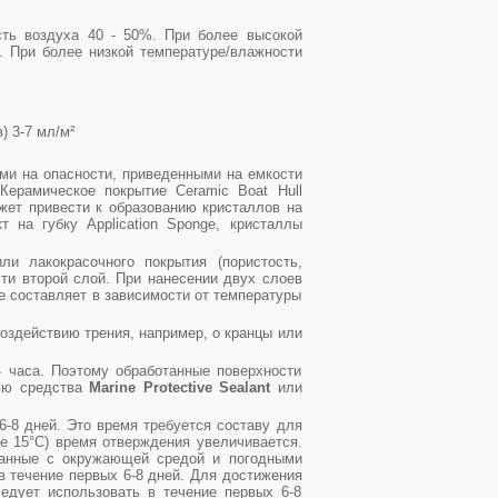
сть воздуха 40 - 50%. При более высокой
. При более низкой температуре/влажности
) 3-7 мл/м²
ми на опасности, приведенными на емкости
Керамическое покрытие Ceramic Boat Hull
жет привести к образованию кристаллов на
 на губку Application Sponge, кристаллы
ли лакокрасочного покрытия (пористость,
сти второй слой. При нанесении двух слоев
е составляет в зависимости от температуры
оздействию трения, например, о кранцы или
 часа. Поэтому обработанные поверхности
щью средства
Marine Protective Sealant
или
6-8 дней. Это время требуется составу для
же 15°C) время отверждения увеличивается.
язанные с окружающей средой и погодными
 течение первых 6-8 дней. Для достижения
едует использовать в течение первых 6-8