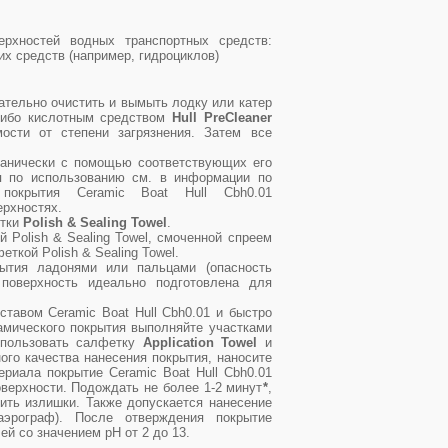
ерхностей водных транспортных средств:
их средств (например, гидроциклов)
ательно очистить и вымыть лодку или катер
либо кислотным средством
Hull PreCleaner
мости от степени загрязнения. Затем все
ханически с помощью соответствующих его
я по использованию см. в информации по
 покрытия Ceramic Boat Hull Cbh0.01
ерхностях.
етки
Polish & Sealing Towel
.
 Polish & Sealing Towel, смоченной спреем
еткой Polish & Sealing Towel.
рытия ладонями или пальцами (опасность
 поверхность идеально подготовлена для
ставом Ceramic Boat Hull Cbh0.01 и быстро
рамического покрытия выполняйте участками
спользовать салфетку
Application Towel
и
го качества нанесения покрытия, наносите
ериала покрытие Ceramic Boat Hull Cbh0.01
верхности. Подождать не более 1-2 минут
*
,
ить излишки. Также допускается нанесение
/аэрограф). После отверждения покрытие
ей со значением pH от 2 до 13.