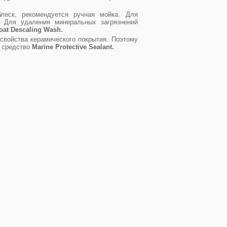
леск, рекомендуется ручная мойка. Для
. Для удаления минеральных загрязнений
oat Descaling Wash.
войства керамического покрытия. Поэтому
е средство
Marine Protective Sealant.