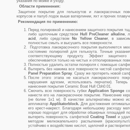
указания по мойке и уходу.
Области применения:
Защитное покрытие для гелькоутов и лакокрасочных пов
корпусов и палуб лодок выше ватерлинии, яхт и прочих плавуч
Рекомендация по применению:
Перед полировкой и нанесением защитного покрытия тщ
либо щелочным средством
Hull PreCleaner alkaline
, 
acid
, либо средством
No Yellow Cleaner
, в зависи
полностью смыть и высушить все поверхности.
Подготовка лакокрасочного покрытия выполняется ме
состоянию полиролей для гелькоута. Точные указани
соответствующему продукту. Эффект защитного
обеспечивается только на чистых и отполированных пов
Полностью удалить остатки полироля с помощью салф
Вытереть без нажима все поверхности чистой салфеткой
Panel Preparation Spray
. Сразу же протереть новой салф
После этого этапа не касаться лакокрасочного пок
нарушения адгезии, использовать перчатки). Теперь
нанесения покрытия Ceramic Boat Hull Cbh0.01.
Смочить всю поверхность губки
Application Sponge
со
нанести его на лакокрасочное покрытие. Нанесение ке
(не более 1x1 м). В качестве альтернативы можно и
аппликатор
Applikatorblock.
Для достижения оптимально
его крест-накрест. Благодаря небольшому расходу мат
хорошо подходит для обработки обширных площадей по
вытереть поверхность салфеткой
Coating Towel
и удал
методом мелкокапельного распыления (краскопульт
устойчиво к воздействию кислот, щелочей и растворител