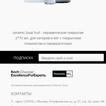
ceramic boat hull - керамическое покрытие
2*75 мл. для катеров и яхт с покрытием
гелькоутом и лакокрасочных
поверхностей.
31 405.50
₽
арт. 520001
ПОДПИСКА
Интернет-магазин автохимии Koch Chemie Unna
КОНТАКТЫ
офис 127410, г. Москва, Алтуфьевское ш., д. 37, стр. 32, комн. 04