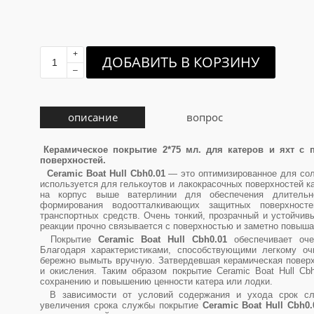
+
ДОБАВИТЬ В КОРЗИНУ
–
описание
вопрос
Керамическое покрытие 2*75 мл. для катеров и яхт с 
поверхностей.
Ceramic Boat Hull Cbh0.01
— это оптимизированное для сол
используется для гелькоутов и лакокрасочных поверхностей ка
на корпус выше ватерлинии для обеспечения длительн
формирования водоотталкивающих защитных поверхност
транспортных средств. Очень тонкий, прозрачный и устойчив
реакции прочно связывается с поверхностью и заметно повышае
Покрытие
Ceramic Boat Hull Cbh0.01
обеспечивает оче
Благодаря характеристиками, способствующими легкому о
бережно вымыть вручную. Затвердевшая керамическая поверх
и окисления. Таким образом покрытие Ceramic Boat Hull Cb
сохранению и повышению ценности катера или лодки.
В зависимости от условий содержания и ухода срок сл
увеличения срока службы покрытие
Ceramic Boat Hull Cbh0.