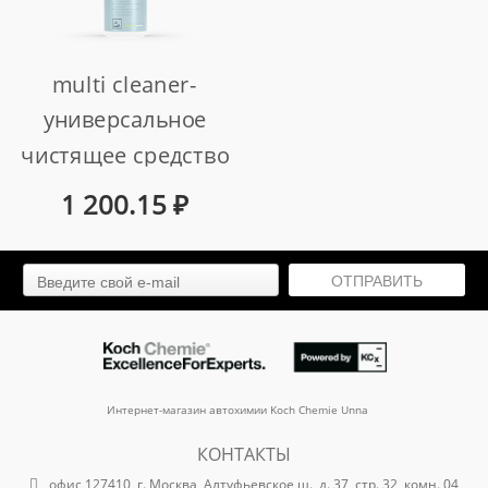
multi cleaner-
универсальное
чистящее средство
для всех внутренних
1 200.15
₽
и внешних
поверхностей лодок
ОТПРАВИТЬ
и катеров (1 л)
арт. 515001
Интернет-магазин автохимии Koch Chemie Unna
КОНТАКТЫ
офис 127410, г. Москва, Алтуфьевское ш., д. 37, стр. 32, комн. 04