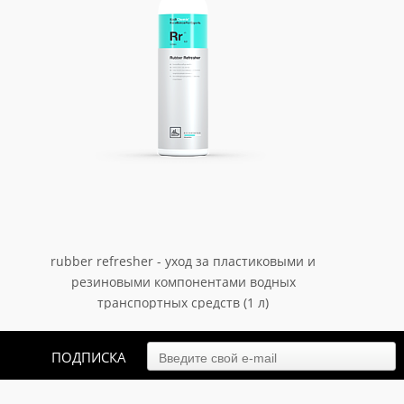
rubber refresher - уход за пластиковыми и
резиновыми компонентами водных
транспортных средств (1 л)
арт. 517001
2 375.10
₽
ПОДПИСКА