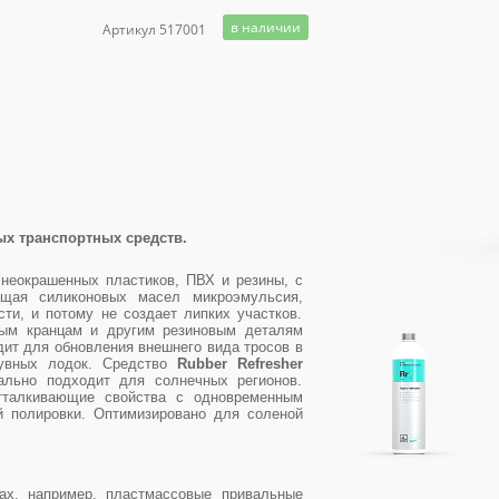
в наличии
Артикул 517001
х транспортных средств.
неокрашенных пластиков, ПВХ и резины, с
ащая силиконовых масел микроэмульсия,
ти, и потому не создает липких участков.
вым кранцам и другим резиновым деталям
дит для обновления внешнего вида тросов в
дувных лодок. Средство
Rubber Refresher
ально подходит для солнечных регионов.
тталкивающие свойства с одновременным
 полировки. Оптимизировано для соленой
тах, например, пластмассовые привальные