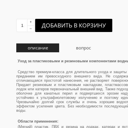
+
ДОБАВИТЬ В КОРЗИНУ
–
описание
вопрос
Уход за пластиковыми и резиновыми компонентами водны
Средство премиум-класса для длительного ухода и защиты 
приданием им превосходного внешнего вида. Не содерж
отличающаяся простотой нанесения, не растворяет поверхнос
Придает резиновым и пластиковым накладкам, пластмассо
лодок или катеров первоначальный внешний вид. Также подхо
оболочке для канатных перил и подвергшихся эрозии на
устойчиво к ультрафиолетовому излучению и поэтому иде
Чрезвычайно долгий срок службы и очень хорошие водоо
эффектом усиления цвета. Без необходимости последующей
воды.
Области применения:
(Мягкий) пластик, ПВХ и резина на лодках, катерах и ях