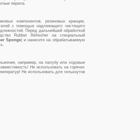
атные перила.
иковых компонентов, резиновых кранцев,
еталей с помощью надлежащего чистящего
адлежностей. Перед дальнейшей обработкой
дство Rubber Refresher на специальный
ber Sponge
) и нанесите на обрабатываемую
ь.
льжение, например, на палубу или ходовые
совместимость! Не использовать на горячих
емператур! Не использовать для гелькоутов