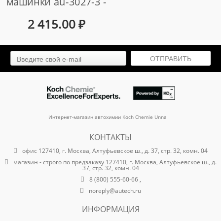
машинки au-3027-3 -
регулятор скорости
2 415.00
₽
арт. au-3027-3/30
ОТПРАВИТЬ
Интернет-магазин автохимии Koch Chemie Unna
КОНТАКТЫ
офис 127410, г. Москва, Алтуфьевское ш., д. 37, стр. 32, комн. 04
магазин - строго по предзаказу 127410, г. Москва, Алтуфьевское ш., д.
37, стр. 32, комн. 04
8 (800) 555-60-66 ,
noreply@autech.ru
ИНФОРМАЦИЯ