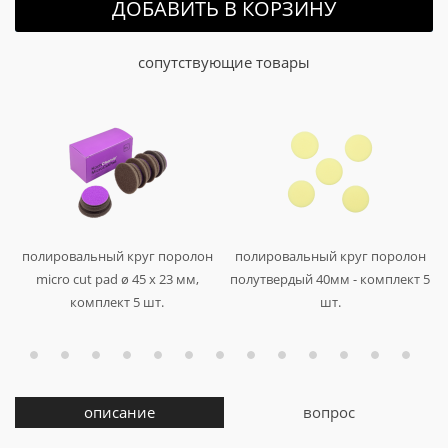
ДОБАВИТЬ В КОРЗИНУ
сопутствующие товары
т
t
полировальный круг поролон
полировальный круг поролон
я
.
5
м
е
е
micro cut pad ø 45 x 23 мм,
полутвердый 40мм - комплект 5
комплект 5 шт.
шт.
арт. 999612
арт. au-33542
описание
вопрос