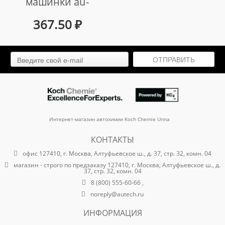
машинки au-
051251100 -
367.50
₽
зубчатый венец
арт. au-
ОТПРАВИТЬ
051251100/46
Интернет-магазин автохимии Koch Chemie Unna
КОНТАКТЫ
офис 127410, г. Москва, Алтуфьевское ш., д. 37, стр. 32, комн. 04
магазин - строго по предзаказу 127410, г. Москва, Алтуфьевское ш., д.
37, стр. 32, комн. 04
8 (800) 555-60-66 ,
noreply@autech.ru
ИНФОРМАЦИЯ