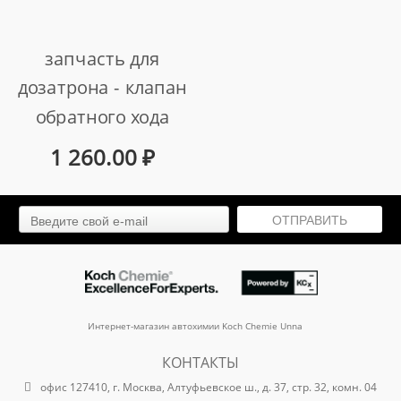
запчасть для
дозатрона - клапан
обратного хода
(схема 14-21)
1 260.00
₽
арт. 814/14-21
ОТПРАВИТЬ
Интернет-магазин автохимии Koch Chemie Unna
КОНТАКТЫ
офис 127410, г. Москва, Алтуфьевское ш., д. 37, стр. 32, комн. 04