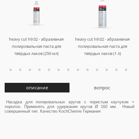
r
ø
я
й
й
й
я
о
heavy cut h9.02 - абразивная
heavy cut h9.02 - абразивная
я
0
полировальная паста для
полировальная паста для
твёрдых лаков (250 мл)
твёрдых лаков (1 л)
м
арт. 458250
арт. 458001
описание
вопрос
Насадка для полировальных кругов с пористым каучуком +
поролон. Применять для удержания кругов Ø 160 мм. Новый
совершенный тип. Качество KochChemie Германия