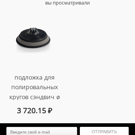
вы просматривали
подложка для
полировальных
кругов сэндвич ø
147 мм
3 720.15
₽
арт. 999411
ОТПРАВИТЬ