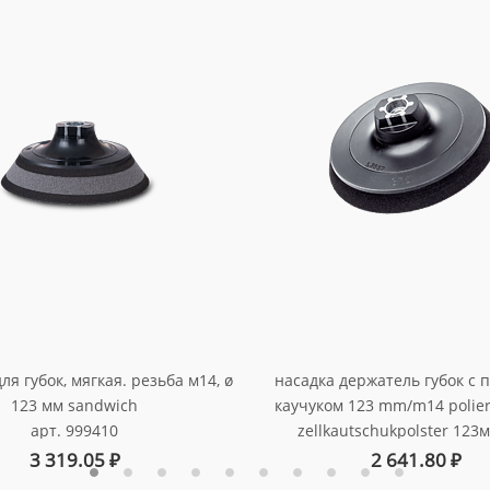
ля губок, мягкая. резьба м14, ø
насадка держатель губок с
123 мм sandwich
каучуком 123 mm/m14 poliert
арт. 999410
zellkautschukpolster 123
арт. 999262
3 319.05
₽
2 641.80
₽