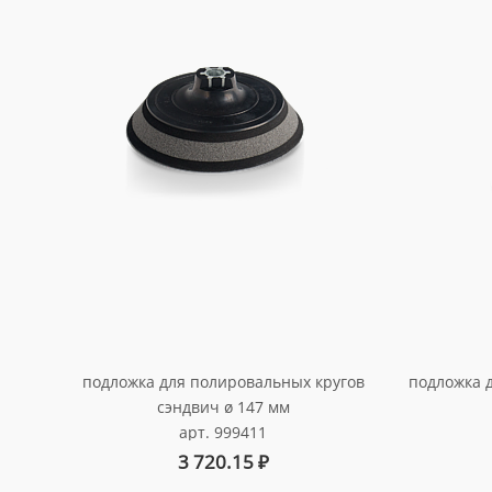
подложка для полировальных кругов
подложка д
ишный
рдый
рдый
сэндвич ø 147 мм
0мм
м
арт. 999411
3 720.15
₽