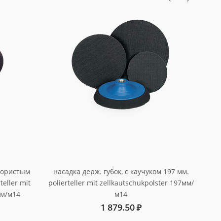
насадка держ. губок, с каучуком 197 мм.
 пористым
подло
polierteller mit zellkautschukpolster 197мм/
eller mit
м14
мм/м14
арт. 999313
1 879.50
₽