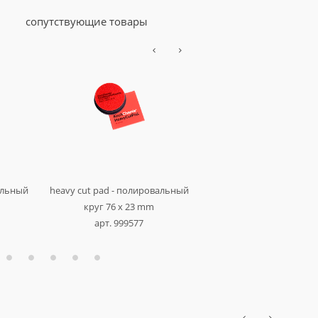
сопутствующие товары
анти-голограммны
вальный
heavy cut pad - полировальный
полировальный круг ø 80
круг 76 x 23 mm
мм
арт. 999577
арт. 999277