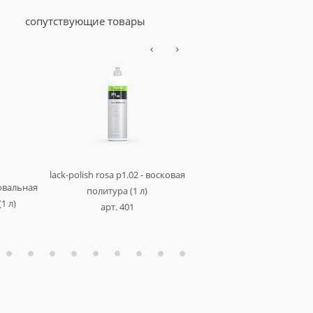
сопутствующие товары
lack-polish rosa p1.02 - восковая
фовальная
quick & shine - универса
политура (1 л)
1 л)
средство для быстро
арт. 401
восстановления поверхно
л)
арт. 168001