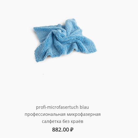
profi-microfasertuch blau
профессиональная микрофазерная
салфетка без краёв
арт. 999241
882.00
₽