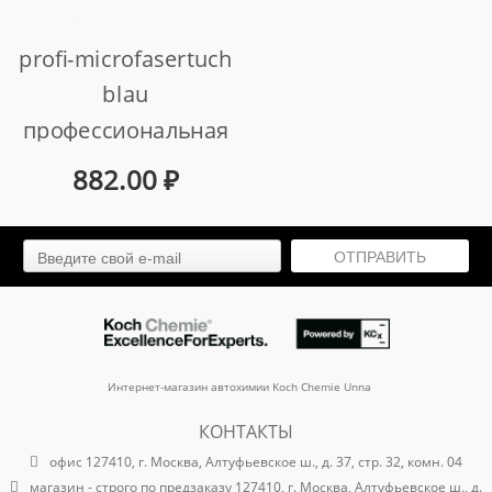
profi-microfasertuch
blau
профессиональная
микрофазерная
882.00
₽
салфетка без краёв
арт. 999241
ОТПРАВИТЬ
Интернет-магазин автохимии Koch Chemie Unna
КОНТАКТЫ
офис 127410, г. Москва, Алтуфьевское ш., д. 37, стр. 32, комн. 04
магазин - строго по предзаказу 127410, г. Москва, Алтуфьевское ш., д.