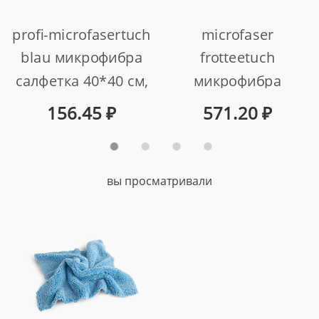
profi-microfasertuch
microfaser
blau микрофибра
frotteetuch
салфетка 40*40 см,
микрофибра
голубая, 400гр
салфетка 40*40 см,
156.45
₽
571.20
₽
арт. au-241
серая, 360 гр
оверлоченная 2 шт.
арт. 999348/2
вы просматривали