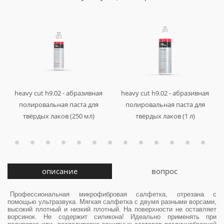
r
ø
ø
я
я
о
о
heavy cut h9.02 - абразивная
heavy cut h9.02 - абразивная
,
,
полировальная паста для
полировальная паста для
твёрдых лаков (250 мл)
твёрдых лаков (1 л)
арт. 458250
арт. 458001
описание
вопрос
Профессиональная микрофибровая салфетка, отрезана с
помощью ультразвука. Мягкая салфетка с двумя разными ворсами,
высокий плотный и низкий плотный. На поверхности не оставляет
ворсинок. Не содержит силикона! Идеально применять при