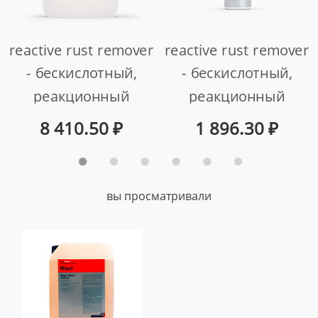
reactive rust remover
reactive rust remover
- бескислотный,
- бескислотный,
реакционный
реакционный
очиститель ржавого
очиститель ржавого
8 410.50
₽
1 896.30
₽
налёта (5 кг)
налёта (500 г)
арт. 359005
арт. 359500
вы просматривали