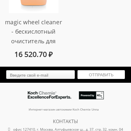
magic wheel cleaner
- бескислотный
очиститель для
колёсных дисков
16 520.70
₽
(10л)
арт. 425010
ОТПРАВИТЬ
Интернет-магазин автохимии Koch Chemie Unna
КОНТАКТЫ
офис 127410, г. Москва, Алтуфьевское ш., д. 37, стр. 32, комн. 04