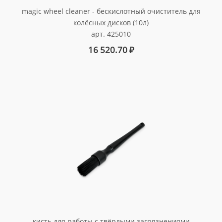
magic wheel cleaner - бескислотный очиститель для
колёсных дисков (10л)
арт. 425010
16 520.70
₽
кисть для работы с твёрдыми загрязнениями