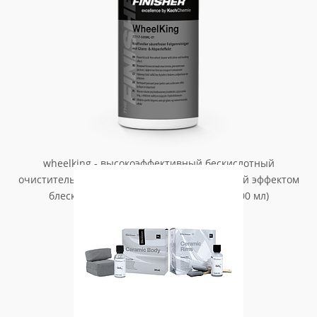
wheelking - высокоэффективный бескислотный
очиститель для колесных дисков, обладающий эффектом
блеска и гидрофобными свойствами (500 мл)
арт. 77717-500ml-01
1 723.05
₽