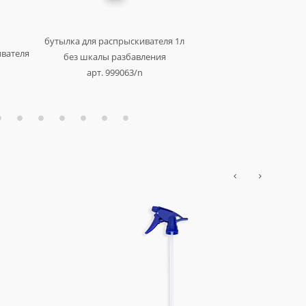
бутылка для распрыскивателя 1л
триггер универсальный 
ивателя
без шкалы разбавления
арт. au-933b
арт. 999063/n