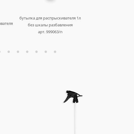
бутылка для распрыскивателя 1л
триггер универсальный 
ивателя
без шкалы разбавления
арт. au-933b
арт. 999063/n