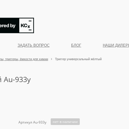
ЗАДАТЬ ВОПРОС
БЛОГ
НАШИ ДИЛЕР
ы, триггеры, ёмкости для химии
Триггер универсальный жёлтый
 Au-933y
нет в наличии
Артикул Au-933y