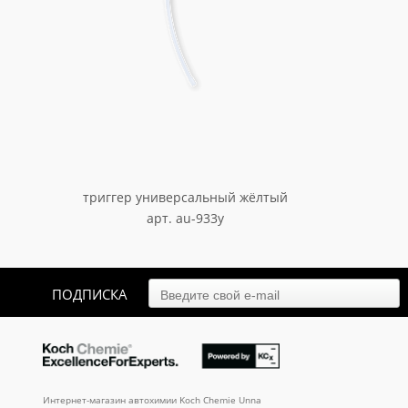
триггер универсальный жёлтый
арт. au-933y
90.30
₽
ПОДПИСКА
Интернет-магазин автохимии Koch Chemie Unna