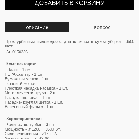
ДОБАВИТЬ В КОРЗИНУ
описание
вопрос
Трёхтурбинный пылеводосос для влажной и сухой уборки. 3600
ватт
Au-0150336
Комплектация:
Шланг - 1,5м.
HEPA фильтр - 1 шт.
Бумажный мешок - 1 шт.
Тканевый мешок
Плосткая насадка насадка - 1 шт.
Металлическая труба - 2 шт.
Насадка щелевая - 1 шт.
Насадка- круглая щётка - 1 шт.
Вспененный фильтр - 1 шт.
Характеристкики:
Количество турбин - 3 шт.
Мощность - 3*1200 = 3600 Вт.
Сила всасывания - >17 кПА
Уровень шума - < 82 Дб