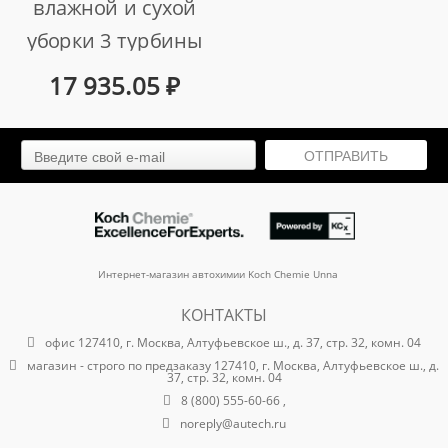
влажной и сухой
уборки 3 турбины
3600 ватт 50 литров
17 935.05
₽
арт. au-0150336
ОТПРАВИТЬ
Интернет-магазин автохимии Koch Chemie Unna
КОНТАКТЫ
офис 127410, г. Москва, Алтуфьевское ш., д. 37, стр. 32, комн. 04
магазин - строго по предзаказу 127410, г. Москва, Алтуфьевское ш., д.
37, стр. 32, комн. 04
8 (800) 555-60-66 ,
noreply@autech.ru