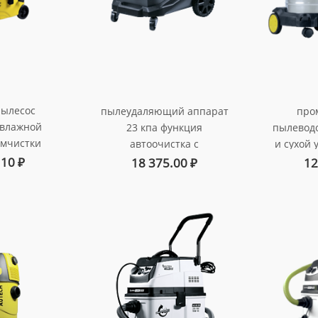
ылесос
пылеудаляющий аппарат
про
 влажной
23 кпа функция
пылеводо
имчистки
автоочистка с
и сухой 
верхностей
возможностью
140
.10
₽
18 375.00
₽
12
015114w
подключения
арт
электроинструмента бак
30л
арт. au-0130116p