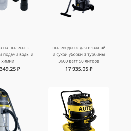
а на пылесос с
пылеводосос для влажной
й подачи воды и
и сухой уборки 3 турбины
химии
3600 ватт 50 литров
т. au-01dsp
арт. au-0150336
 349.25
₽
17 935.05
₽