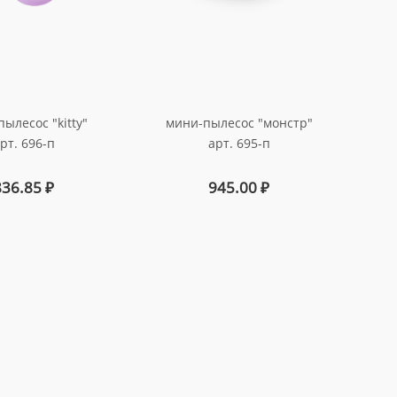
ылесос "kitty"
мини-пылесос "монстр"
рт. 696-п
арт. 695-п
836.85
₽
945.00
₽