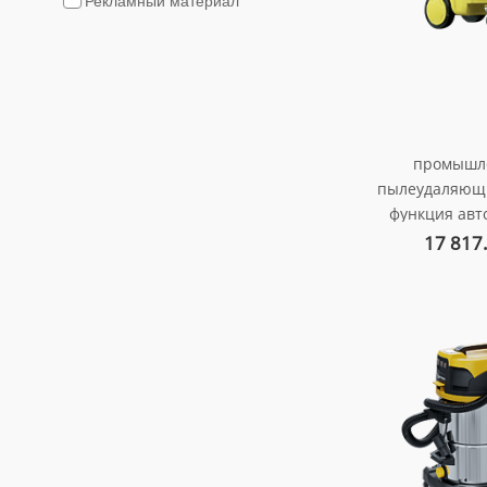
Рекламный материал
промышл
пылеудаляющ
функция авт
очистки hep
17 817
подклю
электроинстр
вт., 3
арт. au-0