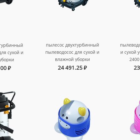
пылесос двухтурбинный
пылеводо
хтурбинный
пылеводосос для сухой и
и сухой 
для сухой и
влажной уборки
2400
уборки
помещений и
арт
ний и
24 491.25
₽
23
.00
₽
автотранспорта, с
спорта,
телескопическим
0 вт., 60л.
шлангом, мощность -2400
160336
вт., 60 л.
арт. au-0160224tp