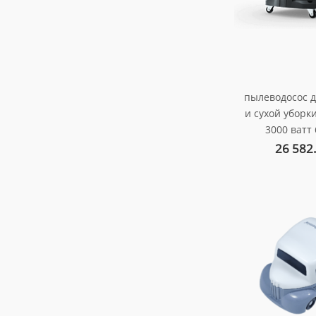
пылеводосос 
и сухой уборк
3000 ватт 
арт. au-
26 582