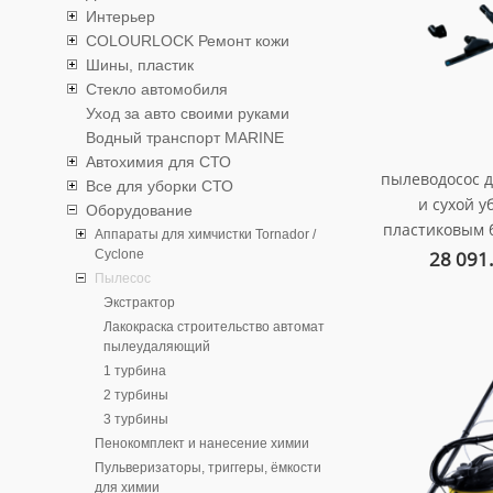
Интерьер
COLOURLOCK Ремонт кожи
Шины, пластик
Стекло автомобиля
Уход за авто своими руками
Водный транспорт MARINE
Автохимия для СТО
пылеводосос 
Все для уборки СТО
и сухой у
Оборудование
пластиковым 
Аппараты для химчистки Tornador /
вт, 3 ту
28 091
Cyclone
арт. au-0
Пылесос
Экстрактор
Лакокраска строительство автомат
пылеудаляющий
1 турбина
2 турбины
3 турбины
Пенокомплект и нанесение химии
Пульверизаторы, триггеры, ёмкости
для химии