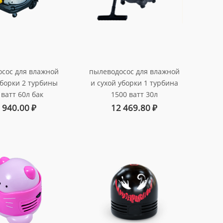
сос для влажной
пылеводосос для влажной
уборки 2 турбины
и сухой уборки 1 турбина
 ватт 60л бак
1500 ватт 30л
. au-0160224
арт. au-0130115
 940.00
₽
12 469.80
₽