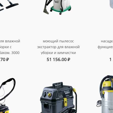
для влажной
моющий пылесос
насадк
борки с
экстрактор для влажной
функцие
баком. 3000
уборки и химчистки
рбины
тканевых поверхностей с
ар
.70
₽
51 156.00
₽
1
16033pl
пластиковым баком. 3000
вт, 3 турбины
арт. au-016033plw