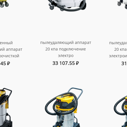
пылеудаляющий аппарат
енный
пылеуда
20 кпа подключение
ий аппарат
20 кп
электро
оочисткой
электрои
пневмоинструмент 1600
a фильтра
вт., 40л
33 107.55
₽
.45
₽
31
вт., 40л. автоматическая
чение
очистк
очистка hepa фильтра
умента 1600
арт.
арт. au-0140116ea
0л.
130116