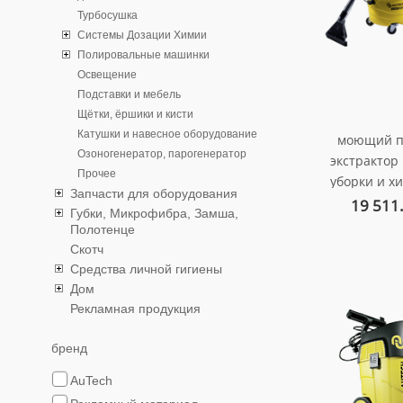
Турбосушка
Системы Дозации Химии
Полировальные машинки
Освещение
Подставки и мебель
Щётки, ёршики и кисти
Катушки и навесное оборудование
моющий п
Озоногенератор, парогенератор
экстрактор
Прочее
уборки и х
Запчасти для оборудования
тканевых по
19 511
Губки, Микрофибра, Замша,
арт. au-
Полотенце
Скотч
Средства личной гигиены
Дом
Рекламная продукция
бренд
AuTech