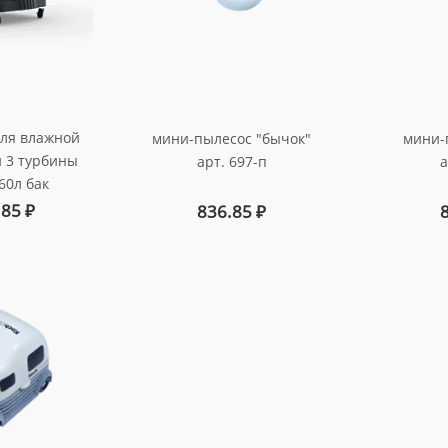
для влажной
мини-пылесос "бычок"
мини-п
и 3 турбины
арт. 697-п
а
60л бак
016033
.85
₽
836.85
₽