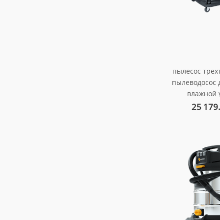
пылесос тре
пылеводосос 
влажной 
помеще
25 179
автотран
мощность -360
арт. au-0