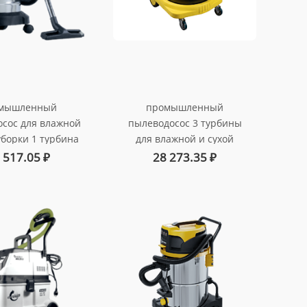
мышленный
промышленный
сос для влажной
пылеводосос 3 турбины
уборки 1 турбина
для влажной и сухой
0 ватт 30 л.
уборки, мощность -3000
 517.05
₽
28 273.35
₽
. au-0130114
вт., 60л.
антикоррозионный бак
арт. au-016033p