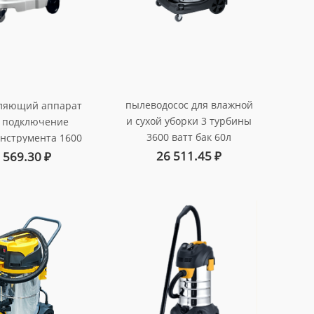
пылеводосос для влажной
ляющий аппарат
и сухой уборки 3 турбины
а подключение
3600 ватт бак 60л
нструмента 1600
арт. au-0160336tp
. автоматическая
26 511.45
₽
 569.30
₽
а hepa фильтра
 au-0140116e