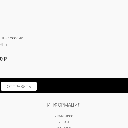
 пылесосик
94-п
50
₽
ОТПРАВИТЬ
ИНФОРМАЦИЯ
о компании
оплата
доставка