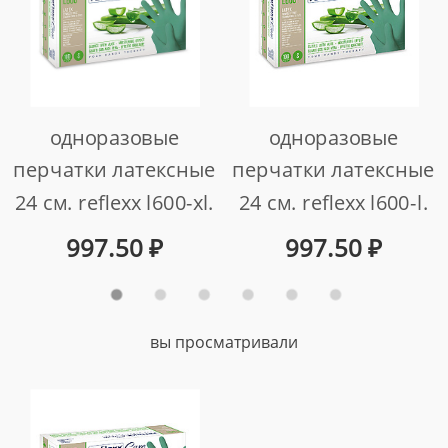
одноразовые
одноразовые
перчатки латексные
перчатки латексные
24 см. reflexx l600-xl.
24 см. reflexx l600-l.
6.2 гр. толщина 0,12
6.2 гр. толщина 0,12
997.50
₽
997.50
₽
мм.
мм.
арт. l600-xl
арт. l600-l
вы просматривали