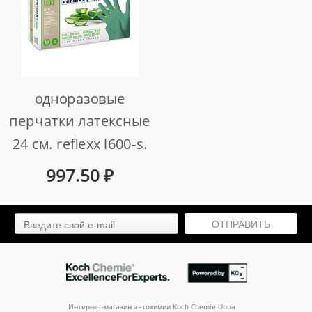
одноразовые
перчатки латексные
24 см. reflexx l600-s.
6.2 гр. толщина 0,12
997.50
₽
мм.
арт. l600-s
ОТПРАВИТЬ
Интернет-магазин автохимии Koch Chemie Unna