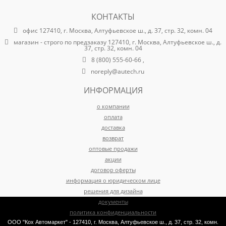
КОНТАКТЫ
офис 127410, г. Москва, Алтуфьевское ш., д. 37, стр. 32, комн. 04
магазин - строго по предзаказу 127410, г. Москва, Алтуфьевское ш., д.
37, стр. 32, комн. 04
8 (800) 555-60-66 ,
noreply@autech.ru
ИНФОРМАЦИЯ
о компании
оплата
доставка
возврат
оптовые продажи
акции
договор оферты
информация о юридическом лице
решения для дизайна
документы
политика конфиденциальности
ООО "Кох Автомаркет" - 127410, г. Москва, Алтуфьевское ш., д. 37, стр. 32, комн.