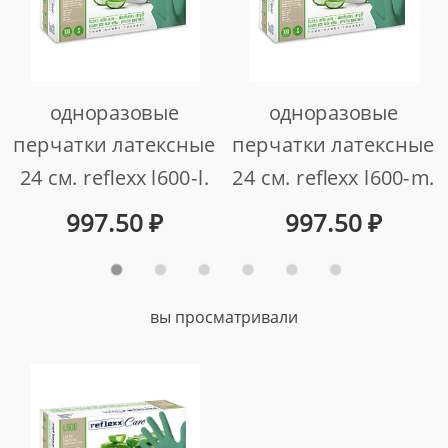
одноразовые
одноразовые
перчатки латексные
перчатки латексные
24 см. reflexx l600-l.
24 см. reflexx l600-m.
6.2 гр. толщина 0,12
6.2 гр. толщина 0,12
997.50
₽
997.50
₽
мм.
мм.
арт. l600-l
арт. l600-m
вы просматривали