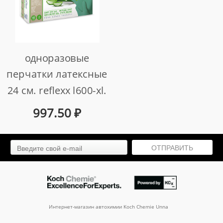
одноразовые
перчатки латексные
24 см. reflexx l600-xl.
6.2 гр. толщина 0,12
997.50
₽
мм.
арт. l600-xl
ОТПРАВИТЬ
Интернет-магазин автохимии Koch Chemie Unna