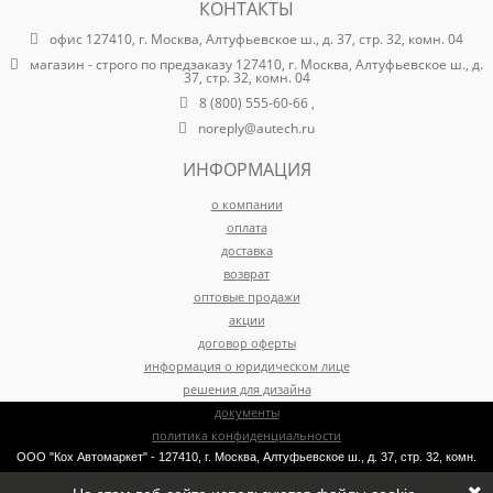
КОНТАКТЫ
офис 127410, г. Москва, Алтуфьевское ш., д. 37, стр. 32, комн. 04
магазин - строго по предзаказу 127410, г. Москва, Алтуфьевское ш., д.
37, стр. 32, комн. 04
8 (800) 555-60-66 ,
noreply@autech.ru
ИНФОРМАЦИЯ
о компании
оплата
доставка
возврат
оптовые продажи
акции
договор оферты
информация о юридическом лице
решения для дизайна
документы
политика конфиденциальности
ООО "Кох Автомаркет" - 127410, г. Москва, Алтуфьевское ш., д. 37, стр. 32, комн.
04 , ОГРН 1147746062375 , ИНН 7734716954