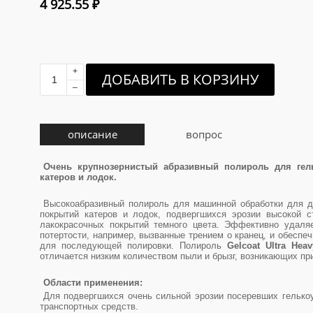
4 925.55
₽
+
ДОБАВИТЬ В КОРЗИНУ
–
описание
вопрос
Очень крупнозернистый абразивный полироль для гел
катеров и лодок.
Высокоабразивный полироль для машинной обработки для дл
покрытий катеров и лодок, подвергшихся эрозии высокой с
лакокрасочных покрытий темного цвета. Эффективно удаля
потертости, например, вызванные трением о кранец, и обеспе
для последующей полировки. Полироль
Gelcoat Ultra Hea
отличается низким количеством пыли и брызг, возникающих пр
Области применения:
Для подвергшихся очень сильной эрозии посеревших гелько
транспортных средств.