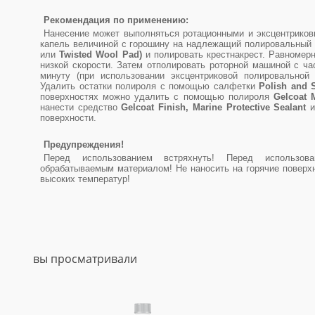
Рекомендация по применению:
Нанесение может выполняться ротационными и эксцентрико
капель величиной с горошину на надлежащий полировальный
или
Twisted Wool Pad)
и полировать крестнакрест. Равномерн
низкой скорости. Затем отполировать роторной машиной с ча
минуту (при использовании эксцентриковой полировально
Удалить остатки полироля с помощью салфетки
Polish and S
поверхностях можно удалить с помощью полироля
Gelcoat 
нанести средство
Gelcoat Finish, Marine Protective Sealant
и
поверхности.
Предупреждения!
Перед использованием встряхнуть! Перед использов
обрабатываемым материалом! Не наносить на горячие поверхн
высоких температур!
вы просматривали