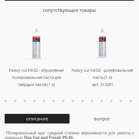
сопутствующие товары
й
й
heavy cut h9.02 - абразивная
heavy cut h8.02 - шлифовальная
.
м
r
полировальная паста для
паста (1 л)
твёрдых лаков (1 л)
арт. 312001
1
арт. 458001
описание
вопрос
Полировальный круг средней степени абразивности для работы с
помощью
One Cut and Finish P6.01.