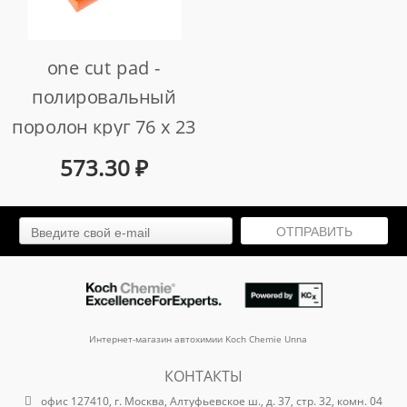
one cut pad -
полировальный
поролон круг 76 x 23
mm
573.30
₽
арт. 999591
ОТПРАВИТЬ
Интернет-магазин автохимии Koch Chemie Unna
КОНТАКТЫ
офис 127410, г. Москва, Алтуфьевское ш., д. 37, стр. 32, комн. 04