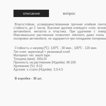
описание
вопрос
Влагостойкая, усовершенствованная прочная клейкая лента
стойкость до 2 часов, Высокая адгезия клеящего слоя, мгно
автомобиля, металла и пластика. При удалении с повер
Максимальное растяжение позволяет обклеить даже очень 
полировки автомобиля, не задирается при попадании полировал
Стойкость к нагреву(℃): 120℃ - 30 мин.; 100℃ - 120 мин.
Тип клея: акриловый + резиновый клей
Материал тип: washi tape
Толщина (мкм): 160±10
Прочность на растяжение (Н/дюйм): 80-100
Удлинение (%): 8-12
Адгезия. к стали (Н/дюйм): 3,0-4,5
В коробке - 36 шт.