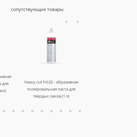
сопутствующие товары
зивная
heavy cut h9.02 - абразивная
heavy cut h8.02 - шлифов
а для
полировальная паста для
паста (1 л)
 мл)
твёрдых лаков (1 л)
арт. 312001
арт. 458001