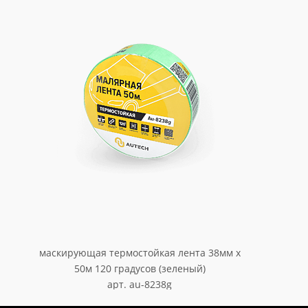
маскирующая термостойкая лента 38мм x
50м 120 градусов (зеленый)
арт. au-8238g
241.50
₽