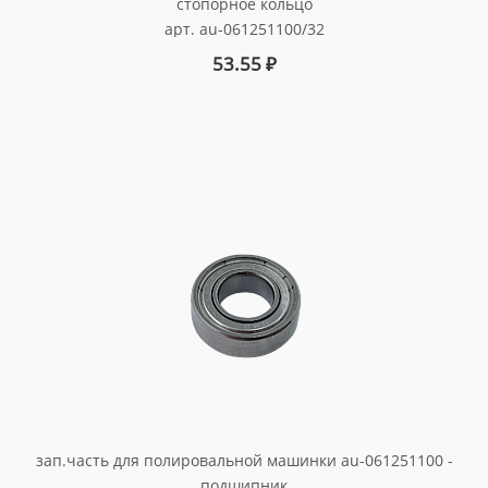
стопорное кольцо
арт. au-061251100/32
53.55
₽
зап.часть для полировальной машинки au-061251100 -
подшипник