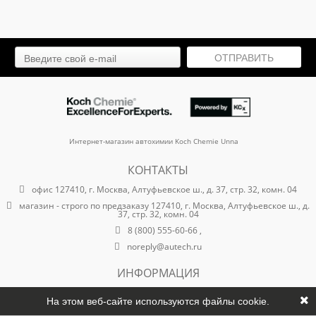
ОТПРАВИТЬ
Интернет-магазин автохимии Koch Chemie Unna
КОНТАКТЫ
офис 127410, г. Москва, Алтуфьевское ш., д. 37, стр. 32, комн. 04
магазин - строго по предзаказу 127410, г. Москва, Алтуфьевское ш., д.
37, стр. 32, комн. 04
8 (800) 555-60-66 ,
noreply@autech.ru
ИНФОРМАЦИЯ
о компании
На этом веб-сайте используются файлы cookie.
оплата