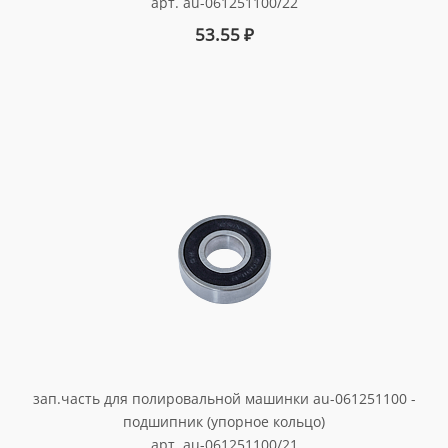
арт. au-061251100/22
53.55
₽
зап.часть для полировальной машинки au-061251100 -
подшипник (упорное кольцо)
арт. au-061251100/21