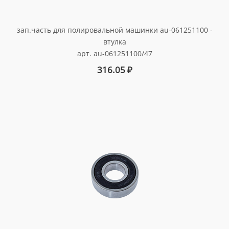
зап.часть для полировальной машинки au-061251100 -
втулка
арт. au-061251100/47
316.05
₽