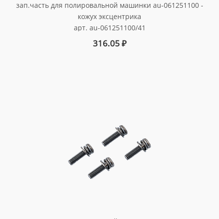
зап.часть для полировальной машинки au-061251100 -
кожух эксцентрика
арт. au-061251100/41
316.05
₽