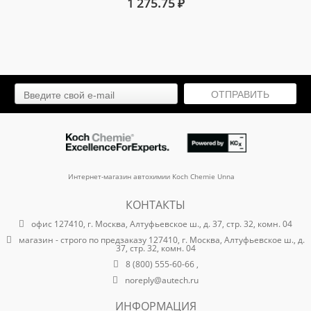
1 275.75
₽
ОТПРАВИТЬ
Интернет-магазин автохимии Koch Chemie Unna
КОНТАКТЫ
офис 127410, г. Москва, Алтуфьевское ш., д. 37, стр. 32, комн. 04
магазин - строго по предзаказу 127410, г. Москва, Алтуфьевское ш., д.
37, стр. 32, комн. 04
8 (800) 555-60-66 ,
noreply@autech.ru
ИНФОРМАЦИЯ