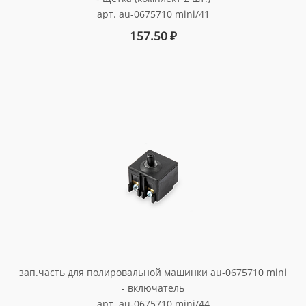
арт. au-0675710 mini/41
157.50
₽
зап.часть для полировальной машинки au-0675710 mini
- включатель
арт. au-0675710 mini/44