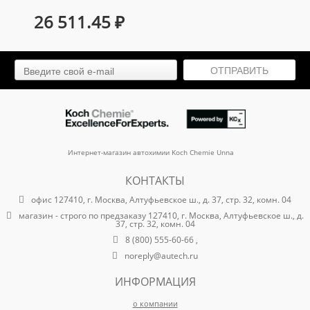
3600 ватт бак 60л
26 511.45
₽
арт. au-0160336tp
ОТПРАВИТЬ
Интернет-магазин автохимии Koch Chemie Unna
КОНТАКТЫ
офис 127410, г. Москва, Алтуфьевское ш., д. 37, стр. 32, комн. 04
магазин - строго по предзаказу 127410, г. Москва, Алтуфьевское ш., д.
37, стр. 32, комн. 04
8 (800) 555-60-66 ,
noreply@autech.ru
ИНФОРМАЦИЯ
о компании