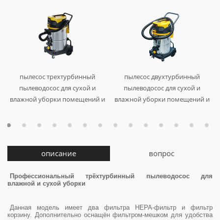
пылесос трехтурбинный
пылесос двухтурбинный
а
пылеводосос для сухой и
пылеводосос для сухой и
)
влажной уборки помещений и
влажной уборки помещений и
автотранспорта, мощность
автотранспорта, с
-3600 вт., 60л.
телескопическим шлангом,
арт. au-0160336
мощность -2400 вт., 60 л.
арт. au-0160224tp
описание
вопрос
Профессиональный трёхтурбинный пылеводосос для
влажной и сухой уборки
Данная модель имеет два фильтра HEPA-фильтр и фильтр
корзину. Дополнительно оснащён фильтром-мешком для удобства