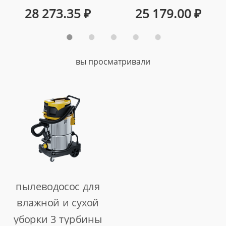
влажной и сухой
сухой и влажной
28 273.35
₽
25 179.00
₽
уборки, мощность
уборки помещений
-3000 вт., 60л.
и автотранспорта,
антикоррозионный
мощность -3600 вт.,
вы просматривали
бак
60л.
арт. au-016033p
арт. au-0160336
пылеводосос для
влажной и сухой
уборки 3 турбины