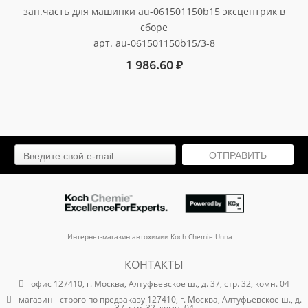
зап.часть для машинки au-061501150b15 эксцентрик в
сборе
арт. au-061501150b15/3-8
1 986.60
₽
ОТПРАВИТЬ
Интернет-магазин автохимии Koch Chemie Unna
КОНТАКТЫ
офис 127410, г. Москва, Алтуфьевское ш., д. 37, стр. 32, комн. 04
магазин - строго по предзаказу 127410, г. Москва, Алтуфьевское ш., д.
37, стр. 32, комн. 04