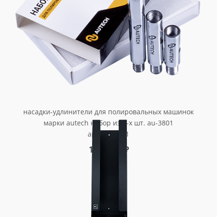
насадки-удлинители для полировальных машинок
марки autech набор из 3-х шт. au-3801
арт. au-3801
1 008.00
₽