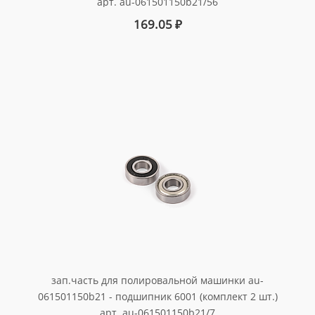
арт. au-061501150b21/56
169.05
₽
зап.часть для полировальной машинки au-
061501150b21 - подшипник 6001 (комплект 2 шт.)
арт. au-061501150b21/7