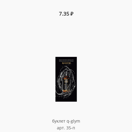
7.35
₽
буклет q-glym
арт. 35-п