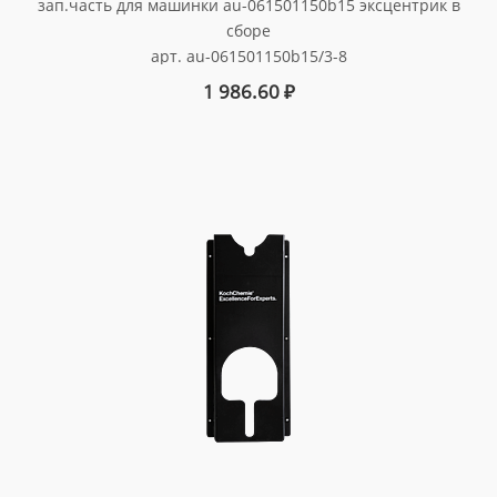
зап.часть для машинки au-061501150b15 эксцентрик в
сборе
арт. au-061501150b15/3-8
1 986.60
₽