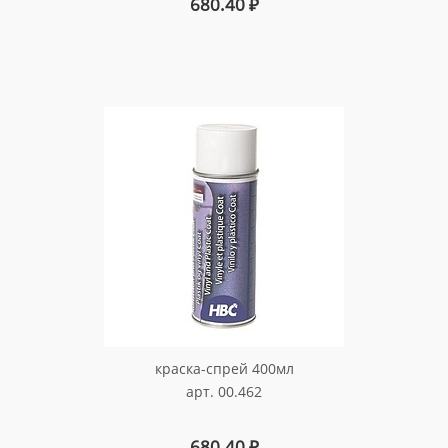
680.40
₽
краска-спрей 400мл
арт. 00.462
680.40
₽