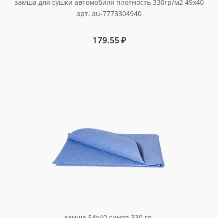
замша для сушки автомобиля плотность 330гр/м2 49х40
арт. au-7773304940
179.55
₽
замша 54х40 синяя 330 гр.