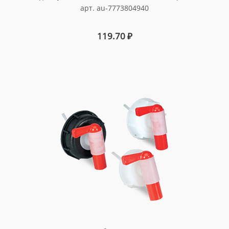
арт. au-7773804940
119.70
₽