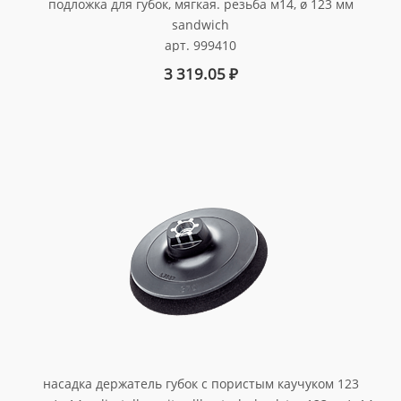
подложка для губок, мягкая. резьба м14, ø 123 мм
sandwich
арт. 999410
3 319.05
₽
насадка держатель губок с пористым каучуком 123