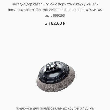
насадка держатель губок с пористым каучуком 147
mm/m14 polierteller mit zellkautschukpolster 147мм/14м
арт. 999263
3 162.60
₽
подложка для полировальных кругов ø 123 мм