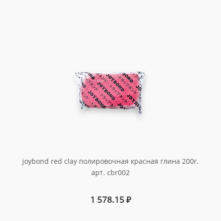
joybond red clay полировочная красная глина 200г.
арт. cbr002
1 578.15
₽