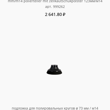
mm/m14 polierteller mit zellkautschukpolster 123мм/м14
арт. 999262
2 641.80
₽
подложка для полировальных кругов ø 73 мм / м14