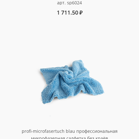
арт. sp6024
1 711.50
₽
profi-microfasertuch blau профессиональная
микрофазерная салфетка без краёв