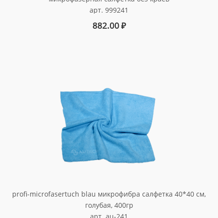
арт. 999241
882.00
₽
profi-microfasertuch blau микрофибра салфетка 40*40 см,
голубая, 400гр
арт. au-241