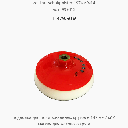
zellkautschukpolster 197мм/м14
арт. 999313
1 879.50
₽
подложка для полировальных кругов ø 147 мм / м14
мягкая для мехового круга