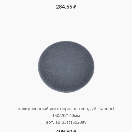
284.55
₽
полировочный диск поролон твёрдый standart
150/20/140мм
арт. au-33st15020gy
409.50
₽